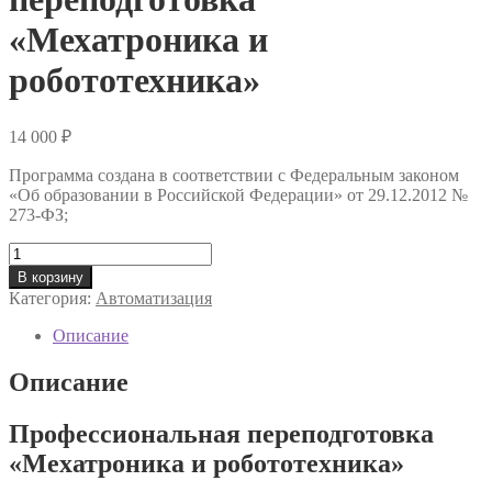
«Мехатроника и
робототехника»
14 000
₽
Программа создана в соответствии с Федеральным законом
«Об образовании в Российской Федерации» от 29.12.2012 №
273-ФЗ;
Количество
товара
В корзину
Профессиональная
Категория:
Автоматизация
переподготовка
«Мехатроника
Описание
и
робототехника»
Описание
Профессиональная переподготовка
«Мехатроника и робототехника»