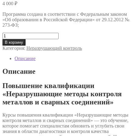
4 000
₽
Программа создана в соответствии с Федеральным законом
«Об образовании в Российской Федерации» от 29.12.2012 №
273-ФЗ;
Количество
товара
В корзину
Курс
Категория:
Неразрушающий контроль
«Неразрушающие
методы
Описание
контроля
металлов
Описание
и
сварных
Повышение квалификации
соединений»
«Неразрушающие методы контроля
металлов и сварных соединений»
Курсы повышения квалификации «Неразрушающие методы
контроля металлов и сварных соединений» — это обучение,
которое помогает специалистам обновить и углубить свои
знания в области диагностики и контроля качества