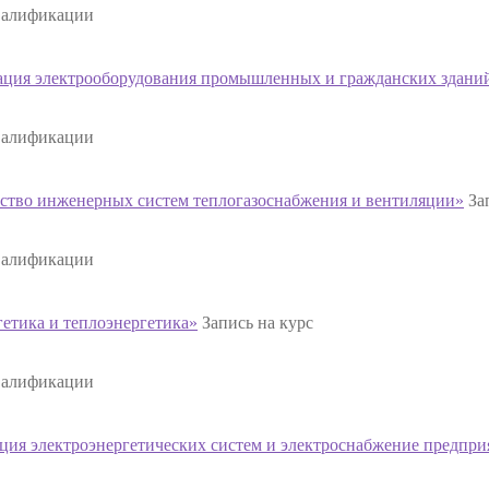
валификации
ация электрооборудования промышленных и гражданских здани
валификации
ство инженерных систем теплогазоснабжения и вентиляции»
За
валификации
тика и теплоэнергетика»
Запись на курс
валификации
ция электроэнергетических систем и электроснабжение предпри