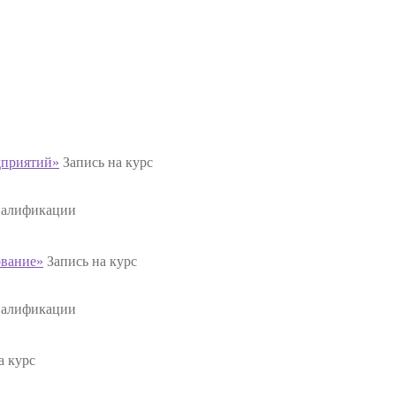
дприятий»
Запись на курс
валификации
ование»
Запись на курс
валификации
а курс